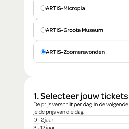
ARTIS-Micropia
ARTIS-Groote Museum
ARTIS-Zoomeravonden
1. Selecteer jouw tickets
De prijs verschilt per dag. In de volgen
je de prijs van die dag.
Ticket naam
Ticket prijs
Ticket aantal
0 - 2 jaar
3 - 12 jaar