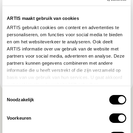
ARTIS-Micropia
Het eerste museum over microben ter wereld.
ARTIS maakt gebruik van cookies
ARTIS-Groote Museum
ARTIS gebruikt cookies om content en advertenties te
Het natuurmuseum van ARTIS over jouw band met
personaliseren, om functies voor social media te bieden
natuur.
en om het websiteverkeer te analyseren. Ook deelt
ARTIS informatie over uw gebruik van de website met
partners voor social media, adverteren en analyse. Deze
ARTIS-Zoomeravonden
partners kunnen gegevens combineren met andere
Elke zaterdagavond van 11 juli t/m 30 augustus:
informatie die u heeft verstrekt of die zijn verzameld op
muziek, dieren en picknick.
basis van uw gebruik van hun services. U gaat akkoord
met cookies als u de website blijft gebruiken.
Toestemmingsselectie
Noodzakelijk
Voorkeuren