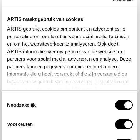
ARTIS-Micropia
Het eerste museum over microben ter wereld.
ARTIS maakt gebruik van cookies
ARTIS-Groote Museum
ARTIS gebruikt cookies om content en advertenties te
Het natuurmuseum van ARTIS over jouw band met
personaliseren, om functies voor social media te bieden
natuur.
en om het websiteverkeer te analyseren. Ook deelt
ARTIS informatie over uw gebruik van de website met
partners voor social media, adverteren en analyse. Deze
ARTIS-Zoomeravonden
partners kunnen gegevens combineren met andere
Elke zaterdagavond van 11 juli t/m 30 augustus:
informatie die u heeft verstrekt of die zijn verzameld op
muziek, dieren en picknick.
basis van uw gebruik van hun services. U gaat akkoord
met cookies als u de website blijft gebruiken.
Toestemmingsselectie
Noodzakelijk
Voorkeuren